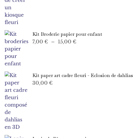
Kit Broderie papier pour enfant
Plage
7,00
€
–
15,00
€
de
prix :
7,00 €
à
Kit paper art cadre fleuri - Eclosion de dahlias
15,00 €
30,00
€