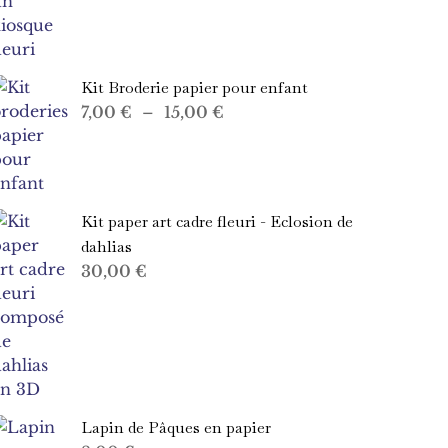
Kit Broderie papier pour enfant
Plage
7,00
€
–
15,00
€
de
prix :
7,00 €
à
Kit paper art cadre fleuri - Eclosion de
15,00 €
dahlias
30,00
€
Lapin de Pâques en papier