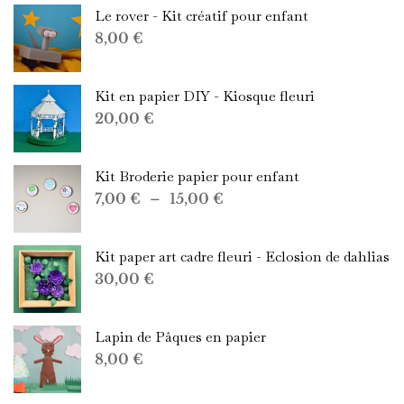
Le rover - Kit créatif pour enfant
8,00
€
Kit en papier DIY - Kiosque fleuri
20,00
€
Kit Broderie papier pour enfant
Plage
7,00
€
–
15,00
€
de
prix :
Kit paper art cadre fleuri - Eclosion de dahlias
7,00 €
30,00
€
à
15,00 €
Lapin de Pâques en papier
8,00
€