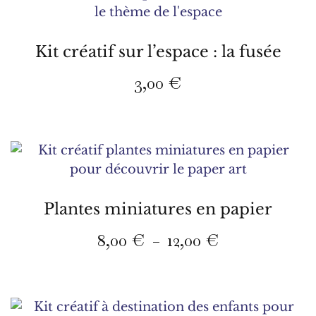
Kit créatif sur l’espace : la fusée
3,00
€
Plantes miniatures en papier
Plage
8,00
€
12,00
€
–
de
Ce
prix :
produit
8,00 €
a