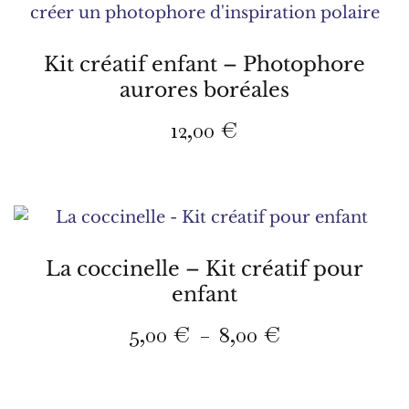
à
plusieurs
12,00 €
variations.
Les
Kit créatif enfant – Photophore
options
aurores boréales
peuvent
12,00
€
être
choisies
sur
la
page
du
La coccinelle – Kit créatif pour
produit
enfant
Plage
5,00
€
8,00
€
–
de
Ce
prix :
produit