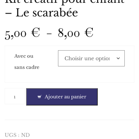
– Le scarabée
Plage
5,00
€
8,00
€
–
de
Avec ou
prix :
sans cadre
5,00 €
quantité
à
Ajouter au panier
de
Kit
8,00 €
créatif
pour
enfant
-
UGS :
ND
Le