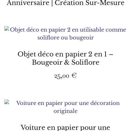
Anniversaire | Création Sur-Mesure
Objet déco en papier 2 en 1 –
Bougeoir & Soliflore
25,00
€
Ce
produit
a
plusieurs
variations.
Les
Voiture en papier pour une