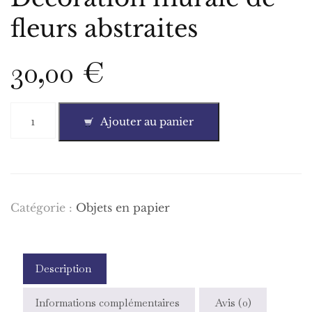
fleurs abstraites
30,00
€
quantité
Ajouter au panier
de
Décoration
murale
de
fleurs
abstraites
Catégorie :
Objets en papier
Description
Informations complémentaires
Avis (0)