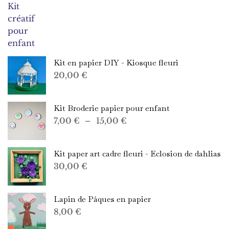
Kit en papier DIY - Kiosque fleuri
20,00
€
Kit Broderie papier pour enfant
Plage
7,00
€
–
15,00
€
de
prix :
Kit paper art cadre fleuri - Eclosion de dahlias
7,00 €
30,00
€
à
15,00 €
Lapin de Pâques en papier
8,00
€