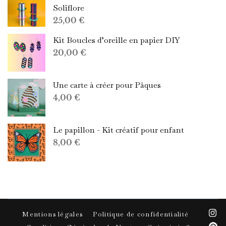
Soliflore
25,00
€
Kit Boucles d’oreille en papier DIY
20,00
€
Une carte à créer pour Pâques
4,00
€
Le papillon - Kit créatif pour enfant
8,00
€
Mentions légales
Politique de confidentialité