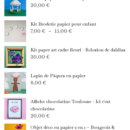
20,00
€
Kit Broderie papier pour enfant
Plage
7,00
€
–
15,00
€
de
prix :
Kit paper art cadre fleuri - Eclosion de dahlias
7,00 €
30,00
€
à
15,00 €
Lapin de Pâques en papier
8,00
€
Affiche chocolatine Toulouse - Ici c'est
chocolatine
20,00
€
Objet déco en papier 2 en 1 – Bougeoir &