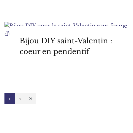
Bijou DIY saint-Valentin :
coeur en pendentif
Pagination
1
2
Page
Page
des
publications