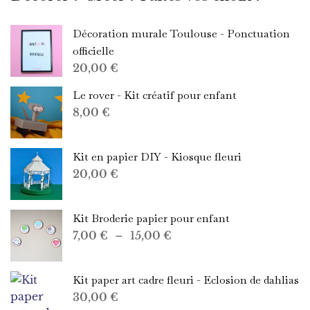
Décoration murale Toulouse - Ponctuation
officielle
20,00
€
Le rover - Kit créatif pour enfant
8,00
€
Kit en papier DIY - Kiosque fleuri
20,00
€
Kit Broderie papier pour enfant
Plage
7,00
€
–
15,00
€
de
prix :
Kit paper art cadre fleuri - Eclosion de dahlias
7,00 €
30,00
€
à