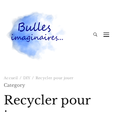
Bulles imaginaires
Accueil
DIY
Recycler pour jouer
Category
Recycler pour