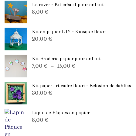
Le rover - Kit créatif pour enfant
8,00
€
Kit en papier DIY - Kiosque fleuri
20,00
€
Kit Broderie papier pour enfant
Plage
7,00
€
–
15,00
€
de
prix :
Kit paper art cadre fleuri - Eclosion de dahlias
7,00 €
30,00
€
à
15,00 €
Lapin de Pâques en papier
8,00
€