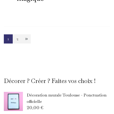
Pagination
1
2
Page
Page
des
publications
Décorer ? Créer ? Faites vos choix !
Décoration murale Toulouse - Ponctuation
officielle
20,00
€