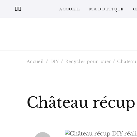
ACCUEIL
MA BOUTIQUE
C
Accueil
DIY
Recycler pour jouer
Château 
Château récup