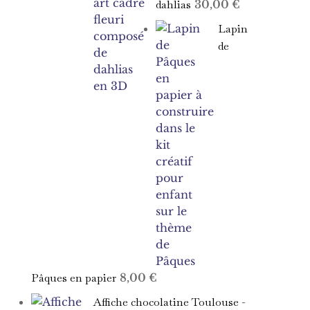
dahlias
30,00
€
à
15,00 €
Lapin
de
Pâques en papier
8,00
€
Affiche chocolatine Toulouse -