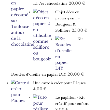
Ici c'est chocolatine
20,00
€
Objet déco en
papier 2 en 1 –
Bougeoir &
Soliflore
25,00
€
Kit
Boucles d’oreille en papier DIY
20,00
€
Une carte à créer pour Pâques
4,00
€
Le papillon - Kit
créatif pour enfant
8,00
€