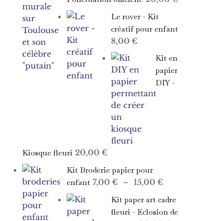
Le rover - Kit
créatif pour enfant
8,00
€
Kit en
papier
DIY -
Kiosque fleuri
20,00
€
Kit Broderie papier pour
Plage
enfant
7,00
€
–
15,00
€
de
Kit paper art cadre
prix :
fleuri - Eclosion de
7,00 €