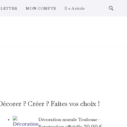
LETTER
MON COMPTE
0 Article
Décorer ? Créer ? Faites vos choix !
Décoration murale Toulouse -
Ponctuation officielle
20,00
€